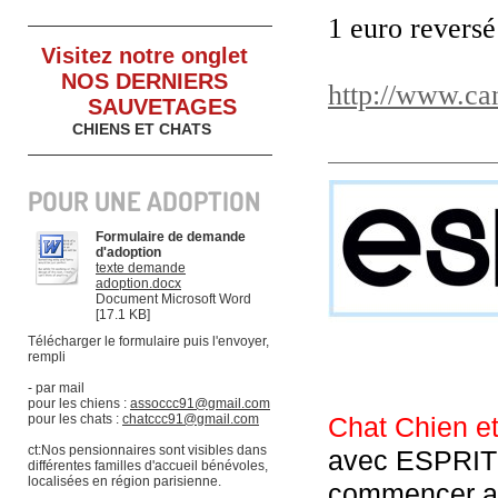
1 euro reversé
Visitez notre onglet
NOS DERNIERS
http://www.ca
SAU
VETAGES
CHIENS ET CHATS
POUR UNE ADOPTION
Formulaire de demande
d'adoption
texte demande
adoption.docx
Document Microsoft Word
[17.1 KB]
Télécharger le formulaire puis l'envoyer,
rempli
- par mail
pour les chiens :
assoccc91@gmail.com
pour les chats :
chatccc91@gmail.com
Chat Chien e
ct:Nos pensionnaires sont visibles dans
avec ESPRIT 
différentes familles d'accueil bénévoles,
localisées en région parisienne.
commencer av