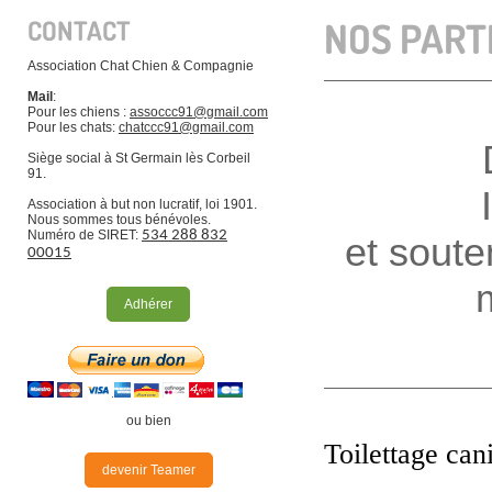
CONTACT
NOS PART
Association Chat Chien & Compagnie
Mail
:
Pour les chiens :
a
ssoccc91@gmail.com
Pour les chats:
chatccc91@gmail.com
Siège social à St Germain lès Corbeil
91.
Inscr
Association à but non lucratif, loi 1901.
Nous sommes tous bénévoles.
Numéro de SIRET:
534 288 832
et soute
00015
Adhérer
ou bien
Toilettage can
devenir Teamer