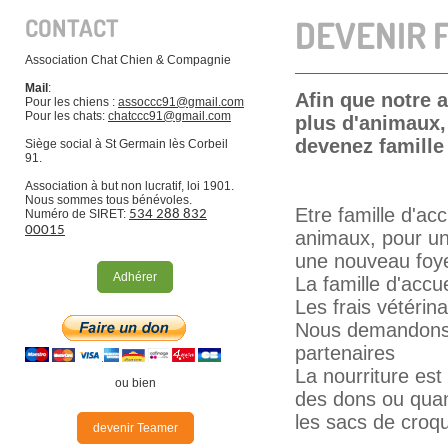
CONTACT
DEVENIR F
Association Chat Chien & Compagnie
Mail
:
Afin que notre 
Pour les chiens :
a
ssoccc91@gmail.com
Pour les chats:
chatccc91@gmail.com
plus d'animaux,
devenez famille 
Siège social à St Germain lès Corbeil
91.
Association à but non lucratif, loi 1901.
Nous sommes tous bénévoles.
Etre famille d'acc
Numéro de SIRET:
534 288 832
00015
animaux, pour une
une nouveau foye
Adhérer
La famille d'accue
Les frais vétérina
Nous demandons au
partenaires
La nourriture est
ou bien
des dons ou quan
les sacs de croqu
devenir Teamer