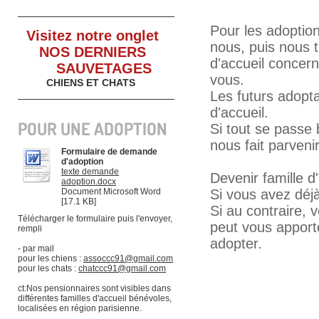
Pour les adoption
Visitez notre onglet
nous, puis nous 
NOS DERNIERS
d'accueil concern
SAU
VETAGES
vous.
CHIENS ET CHATS
Les futurs adopta
d'accueil.
POUR UNE ADOPTION
Si tout se passe b
nous fait parvenir
Formulaire de demande
d'adoption
texte demande
Devenir famille d'
adoption.docx
Document Microsoft Word
Si vous avez déjà
[17.1 KB]
Si au contraire, v
Télécharger le formulaire puis l'envoyer,
peut vous apport
rempli
adopter.
- par mail
pour les chiens :
assoccc91@gmail.com
pour les chats :
chatccc91@gmail.com
ct:Nos pensionnaires sont visibles dans
différentes familles d'accueil bénévoles,
localisées en région parisienne.