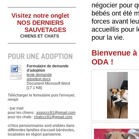
négocier pour qu'
bébés ont été m
Visitez notre onglet
forces avant le
NOS DERNIERS
accueillis pour l
SAU
VETAGES
CHIENS ET CHATS
pour la vie.
Bienvenue à
POUR UNE ADOPTION
ODA !
Formulaire de demande
d'adoption
texte demande
adoption.docx
Document Microsoft Word
[17.1 KB]
Télécharger le formulaire puis l'envoyer,
rempli
- par mail
pour les chiens :
assoccc91@gmail.com
pour les chats :
chatccc91@gmail.com
ct:Nos pensionnaires sont visibles dans
différentes familles d'accueil bénévoles,
localisées en région parisienne.