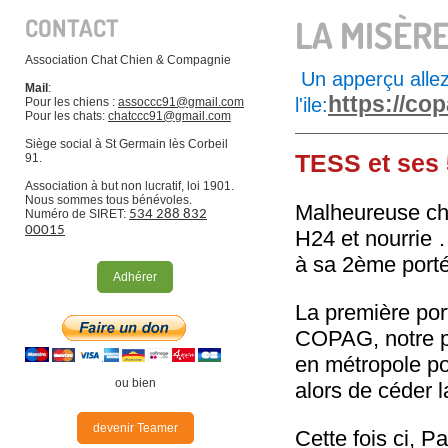
CONTACT
LA MISÈR
Association Chat Chien & Compagnie
Un apperçu allez 
Mail
:
https://c
l'ile:
Pour les chiens :
a
ssoccc91@gmail.com
Pour les chats:
chatccc91@gmail.com
Siège social à St Germain lès Corbeil
TESS et ses
91.
Association à but non lucratif, loi 1901.
Nous sommes tous bénévoles.
Malheureuse chi
Numéro de SIRET:
534 288 832
00015
H24 et nourrie 
à sa 2ème porté
Adhérer
La première port
COPAG, notre pa
en métropole pou
ou bien
alors de céder l
devenir Teamer
Cette fois ci, 